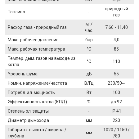
природный
Топливо
-
газ
3
м
/
Расход газа - природный газ
7,66 - 11,40
час.
Макс. рабочее давление
бар
4,0
Макс. рабочая температура
°C
85
Темпер. дым. газов на выходе из
°C
110
котла
Yровень шума
дБ
55
Номин. напряжение/частота
В/Гц
230/50~
Потребл. эл. мощность
Вт
100
Эффективность котла (КПД)
%
до 92
Степень эл. защиты
-
IP 41
Диаметр дымохода
мм
220
Габариты: высота / ширина /
1020 / 1150 /
мм
глубина
780