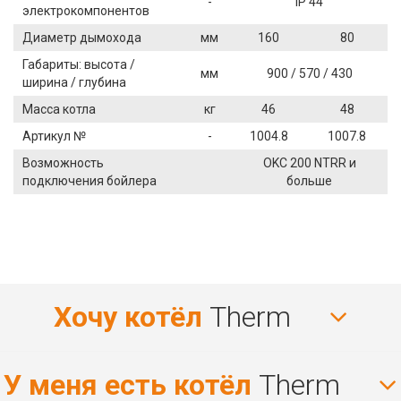
-
IP 44
электрокомпонентов
Диаметр дымохода
мм
160
80
Габариты: высота /
мм
900 / 570 / 430
ширина / глубина
Масса котла
кг
46
48
Артикул №
-
1004.8
1007.8
Возможность
OKC 200 NTRR и
подключения бойлера
больше
Хочу котёл
Therm
У меня есть котёл
Therm