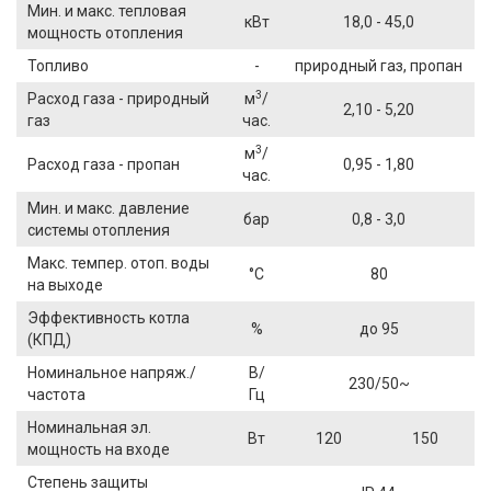
Мин. и макс. тепловая
кВт
18,0 - 45,0
мощность отопления
Топливо
-
природный газ, пропан
3
Расход газа - природный
м
/
2,10 - 5,20
газ
час.
3
м
/
Расход газа - пропан
0,95 - 1,80
час.
Мин. и макс. давление
бар
0,8 - 3,0
системы отопления
Макс. темпер. отоп. воды
°C
80
на выходе
Эффективность котла
%
до 95
(КПД)
Номинальное напряж./
В/
230/50~
частота
Гц
Номинальная эл.
Вт
120
150
мощность на входе
Степень защиты