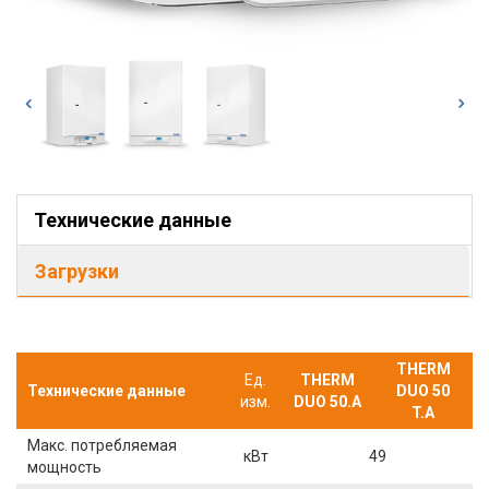
Технические данные
Загрузки
THERM
Ед.
THERM
Технические данные
DUO 50
изм.
DUO 50.A
T.A
Макс. потребляемая
кВт
49
мощность