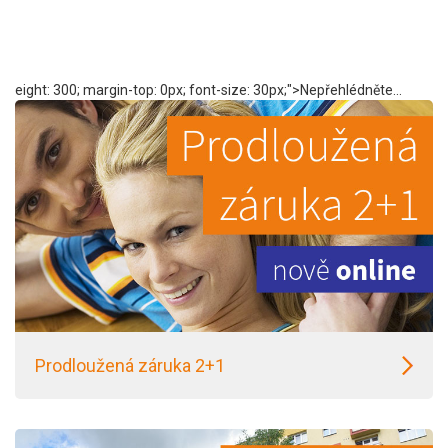
eight: 300; margin-top: 0px; font-size: 30px;">Nepřehlédněte...
Prodloužená záruka 2+1