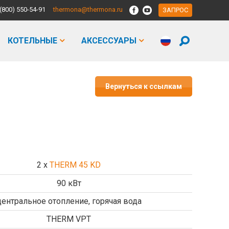
(800) 550-54-91
thermona@thermona.ru
ЗАПРОС
КОТЕЛЬНЫE
АКСЕССУАРЫ
Вернуться к ссылкам
2 x
THERM 45 KD
90 кВт
центральное отопление, горячая вода
THERM VPT