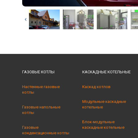
ГАЗОВЫЕ КОТЛЫ
КАСКАДНЫЕ КОТЕЛЬНЫE
Настенные газовые
Каскад котлов
котлы
Модульные каскадные
Газовые напольные
котельные
котлы
Блок-модульные
Газовые
каскадные котельные
конденсационные котлы