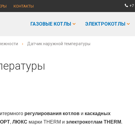
+7 
ЕРЫ
КОНТАКТЫ
ГАЗОВЫЕ КОТЛЫ
ЭЛЕКТРОКОТЛЫ
лежности
Датчик наружной температуры
пературы
витермного
регулирования котлов
и
каскадных
ОРТ
,
ЛЮКС
марки ТHERM и
электрокотлам THERM
.