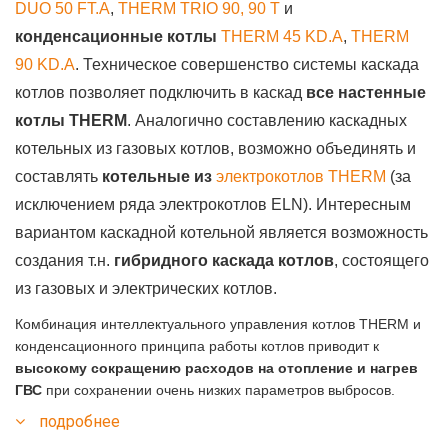
DUO 50 FT.A
,
THERM TRIO 90, 90 T
и
конденсационные котлы
THERM 45 KD.A
,
THERM
90 KD.A
. Техническое совершенство системы каскада
котлов позволяет подключить в каскад
все настенные
котлы THERM
. Аналогично составлению каскадных
котельных из газовых котлов, возможно объединять и
составлять
котельные из
электрокотлов THERM
(за
исключением ряда электрокотлов ELN). Интересным
вариантом каскадной котельной является возможность
создания т.н.
гибридного каскада котлов
, состоящего
из газовых и электрических котлов.
Комбинация интеллектуального управления котлов THERM и
конденсационного принципа работы котлов приводит к
высокому сокращению расходов на отопление и нагрев
ГВС
при сохранении очень низких параметров выбросов.
подробнее