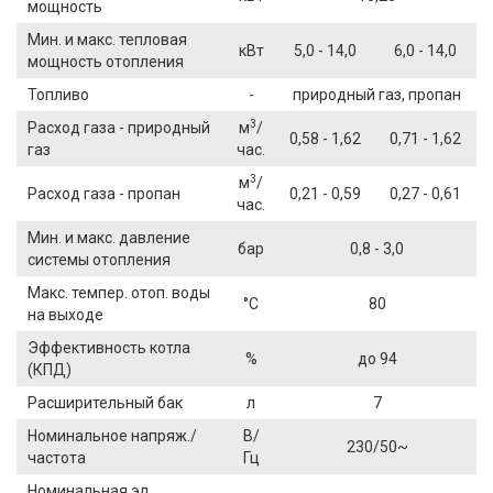
мощность
Мин. и макс. тепловая
кВт
5,0 - 14,0
6,0 - 14,0
мощность отопления
Топливо
-
природный газ, пропан
3
Расход газа - природный
м
/
0,58 - 1,62
0,71 - 1,62
газ
час.
3
м
/
Расход газа - пропан
0,21 - 0,59
0,27 - 0,61
час.
Мин. и макс. давление
бар
0,8 - 3,0
системы отопления
Макс. темпер. отоп. воды
°C
80
на выходе
Эффективность котла
%
до 94
(КПД)
Расширительный бак
л
7
Номинальное напряж./
В/
230/50~
частота
Гц
Номинальная эл.